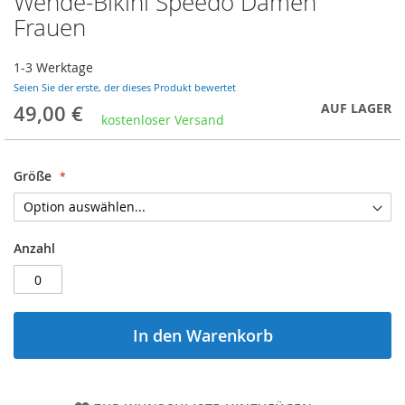
Wende-Bikini Speedo Damen
Anfang
Frauen
der
Bildergalerie
1-3 Werktage
springen
Seien Sie der erste, der dieses Produkt bewertet
AUF LAGER
49,00 €
kostenloser Versand
Größe
Anzahl
In den Warenkorb