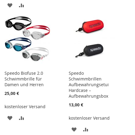
ZUR
ZUR
HINZUFÜGEN
HINZUFÜGEN
WUNSCHLISTE
VERGLEICHSLISTE
HINZUFÜGEN
HINZUFÜGEN
Speedo Biofuse 2.0
Speedo
Schwimmbrille für
Schwimmbrillen
Damen und Herren
Aufbewahrungsetui
Hardcase –
25,00 €
Aufbewahrungsbox
13,00 €
kostenloser Versand
ZUR
ZUR
kostenloser Versand
WUNSCHLISTE
VERGLEICHSLISTE
ZUR
ZUR