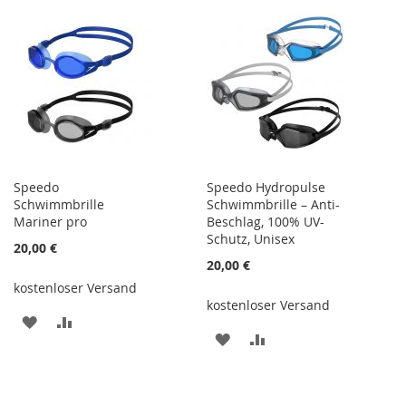
HINZUFÜGEN
HINZUFÜGEN
WUNSCHLISTE
VERGLEICHSLISTE
HINZUFÜGEN
HINZUFÜGEN
Speedo
Speedo Hydropulse
Schwimmbrille
Schwimmbrille – Anti-
Mariner pro
Beschlag, 100% UV-
Schutz, Unisex
20,00 €
20,00 €
kostenloser Versand
kostenloser Versand
ZUR
ZUR
ZUR
ZUR
WUNSCHLISTE
VERGLEICHSLISTE
WUNSCHLISTE
VERGLEICHSLISTE
HINZUFÜGEN
HINZUFÜGEN
HINZUFÜGEN
HINZUFÜGEN