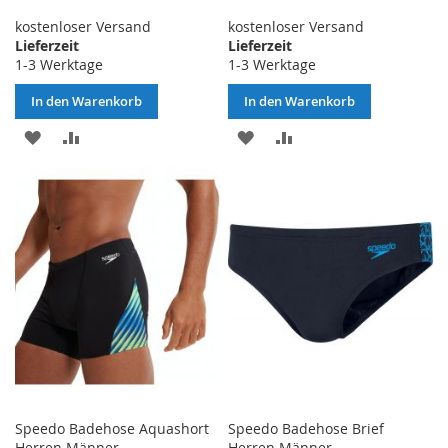
kostenloser Versand
kostenloser Versand
Lieferzeit
Lieferzeit
1-3 Werktage
1-3 Werktage
In den Warenkorb
In den Warenkorb
ZUR
ZUR
ZUR
ZUR
WUNSCHLISTE
VERGLEICHSLISTE
WUNSCHLISTE
VERGLEICHSLISTE
HINZUFÜGEN
HINZUFÜGEN
HINZUFÜGEN
HINZUFÜGEN
Speedo Badehose Aquashort
Speedo Badehose Brief
Herren Männer
Herren Männer