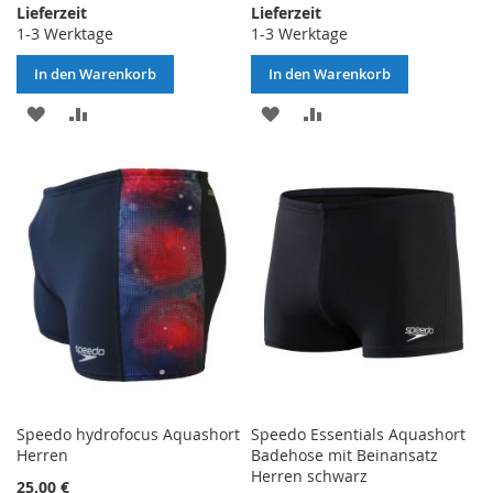
Lieferzeit
Lieferzeit
1-3 Werktage
1-3 Werktage
In den Warenkorb
In den Warenkorb
ZUR
ZUR
ZUR
ZUR
WUNSCHLISTE
VERGLEICHSLISTE
WUNSCHLISTE
VERGLEICHSLISTE
HINZUFÜGEN
HINZUFÜGEN
HINZUFÜGEN
HINZUFÜGEN
Speedo hydrofocus Aquashort
Speedo Essentials Aquashort
Herren
Badehose mit Beinansatz
Herren schwarz
25,00 €