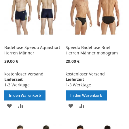
Badehose Speedo Aquashort
Speedo Badehose Brief
Herren Männer
Herren Männer monogram
39,00 €
29,00 €
kostenloser Versand
kostenloser Versand
Lieferzeit
Lieferzeit
1-3 Werktage
1-3 Werktage
In den Warenkorb
In den Warenkorb
ZUR
ZUR
ZUR
ZUR
WUNSCHLISTE
VERGLEICHSLISTE
WUNSCHLISTE
VERGLEICHSLISTE
HINZUFÜGEN
HINZUFÜGEN
HINZUFÜGEN
HINZUFÜGEN