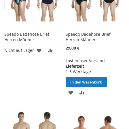
Speedo Badehose Brief
Speedo Badehose Brief
Herren Männer
Herren Männer
29,00 €
ZUR
ZUR
Nicht auf Lager
WUNSCHLISTE
VERGLEICHSLISTE
kostenloser Versand
Lieferzeit
HINZUFÜGEN
HINZUFÜGEN
1-3 Werktage
In den Warenkorb
ZUR
ZUR
WUNSCHLISTE
VERGLEICHSLISTE
HINZUFÜGEN
HINZUFÜGEN