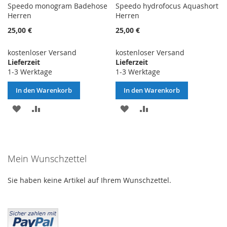
Speedo monogram Badehose
Speedo hydrofocus Aquashort
Herren
Herren
25,00 €
25,00 €
kostenloser Versand
kostenloser Versand
Lieferzeit
Lieferzeit
1-3 Werktage
1-3 Werktage
In den Warenkorb
In den Warenkorb
ZUR
ZUR
ZUR
ZUR
WUNSCHLISTE
VERGLEICHSLISTE
WUNSCHLISTE
VERGLEICHSLISTE
HINZUFÜGEN
HINZUFÜGEN
HINZUFÜGEN
HINZUFÜGEN
Mein Wunschzettel
Sie haben keine Artikel auf Ihrem Wunschzettel.