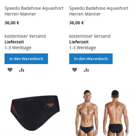
Speedo Badehose Aquashort
Speedo Badehose Aquashort
Herren Männer
Herren Männer
36,00 €
36,00 €
kostenloser Versand
kostenloser Versand
Lieferzeit
Lieferzeit
1-3 Werktage
1-3 Werktage
In den Warenkorb
In den Warenkorb
ZUR
ZUR
ZUR
ZUR
WUNSCHLISTE
VERGLEICHSLISTE
WUNSCHLISTE
VERGLEICHSLISTE
HINZUFÜGEN
HINZUFÜGEN
HINZUFÜGEN
HINZUFÜGEN