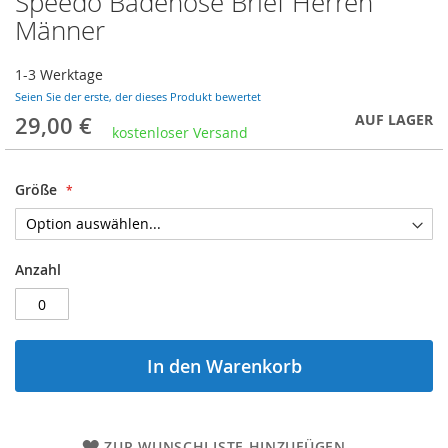
Speedo Badehose Brief Herren
Anfang
Männer
der
Bildergalerie
1-3 Werktage
springen
Seien Sie der erste, der dieses Produkt bewertet
AUF LAGER
29,00 €
kostenloser Versand
Größe
Anzahl
In den Warenkorb
ZUR WUNSCHLISTE HINZUFÜGEN