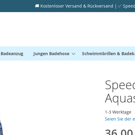
🚚 Kostenloser Versand & Rückversand | ✅ Speedo
 Badeanzug
Jungen Badehose
Schwimmbrillen & Bade
Spee
Aqua
1-3 Werktage
Seien Sie der 
36,00