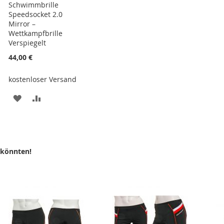
Schwimmbrille
Speedsocket 2.0
Mirror –
Wettkampfbrille
Verspiegelt
44,00 €
kostenloser Versand
ZUR
ZUR
E
WUNSCHLISTE
VERGLEICHSLISTE
HINZUFÜGEN
HINZUFÜGEN
 könnten!