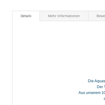
Anfang
der
Bildergalerie
springen
Details
Mehr Informationen
Bewe
Die Aquash
Der 
Aus unserem 10