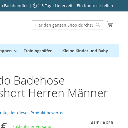
 Fachhändler | ⏱ 1-3 Tage Lieferzeit
Ein Konto erstellen
Mein W
Suche
Suche
kappen
Trainingshilfen
Kleine Kinder und Baby
do Badehose
short Herren Männer
erste, der dieses Produkt bewertet
 €
AUF LAGER
kostenloser Versand