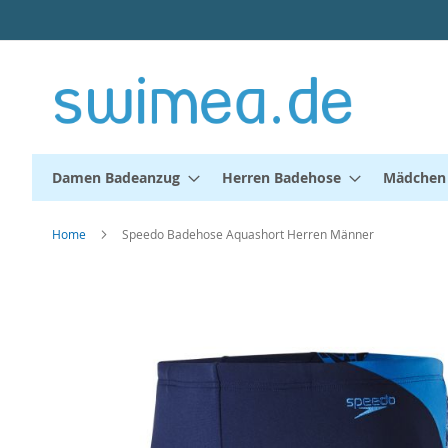
Direkt
zum
Inhalt
Damen Badeanzug
Herren Badehose
Mädchen
Home
Speedo Badehose Aquashort Herren Männer
Zum
Ende
der
Bildergalerie
springen