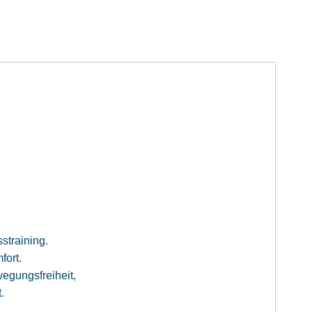
sstraining.
fort.
egungsfreiheit,
.