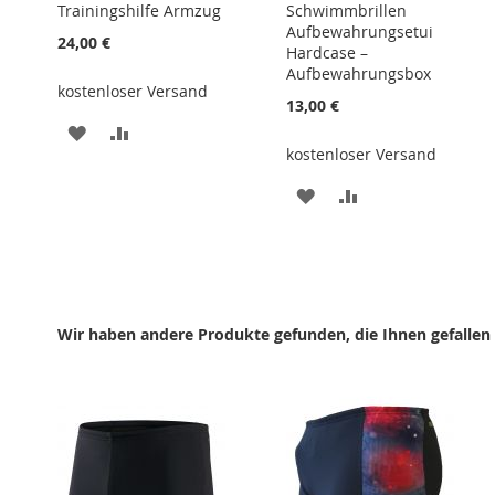
Trainingshilfe Armzug
Schwimmbrillen
Aufbewahrungsetui
24,00 €
Hardcase –
Aufbewahrungsbox
kostenloser Versand
13,00 €
ZUR
ZUR
kostenloser Versand
WUNSCHLISTE
VERGLEICHSLISTE
ZUR
ZUR
HINZUFÜGEN
HINZUFÜGEN
WUNSCHLISTE
VERGLEICHSLIST
HINZUFÜGEN
HINZUFÜGEN
Wir haben andere Produkte gefunden, die Ihnen gefallen