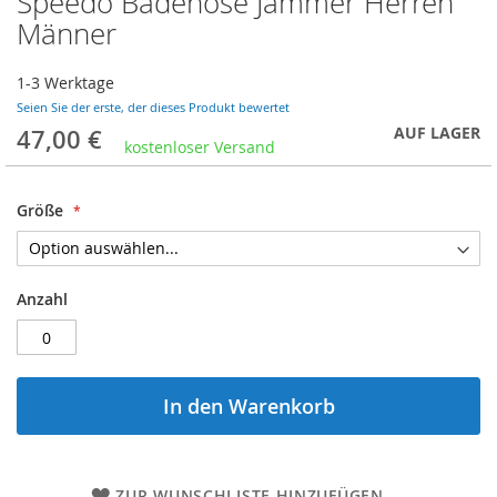
Speedo Badehose Jammer Herren
Anfang
Männer
der
Bildergalerie
1-3 Werktage
springen
Seien Sie der erste, der dieses Produkt bewertet
AUF LAGER
47,00 €
kostenloser Versand
Größe
Anzahl
In den Warenkorb
ZUR WUNSCHLISTE HINZUFÜGEN