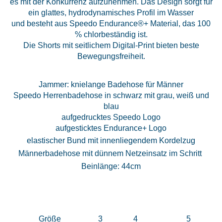
es mit der Konkurrenz aufzunehmen. Das Design sorgt für
ein glattes, hydrodynamisches Profil im Wasser
und besteht aus Speedo Endurance®+ Material, das 100
% chlorbeständig ist.
Die Shorts mit seitlichem Digital-Print bieten beste
Bewegungsfreiheit.
Jammer: knielang
e Badehose für Männer
Speedo Herrenbadehose in schwarz
mit grau, weiß und
blau
aufgedrucktes Speedo Logo
aufgesticktes Endurance+ Logo
elastischer Bund mit innenliegendem Kordelzug
Männerbadehose mit dünnem Netzeinsatz im Schritt
Beinlänge: 44cm
Größe
3
4
5