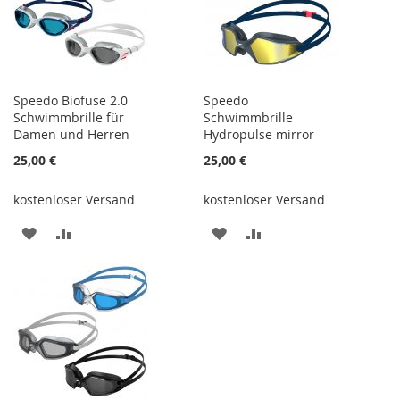
Speedo Biofuse 2.0
Speedo
Schwimmbrille für
Schwimmbrille
Damen und Herren
Hydropulse mirror
25,00 €
25,00 €
kostenloser Versand
kostenloser Versand
ZUR
ZUR
ZUR
ZUR
WUNSCHLISTE
VERGLEICHSLISTE
WUNSCHLISTE
VERGLEICHSLISTE
HINZUFÜGEN
HINZUFÜGEN
HINZUFÜGEN
HINZUFÜGEN