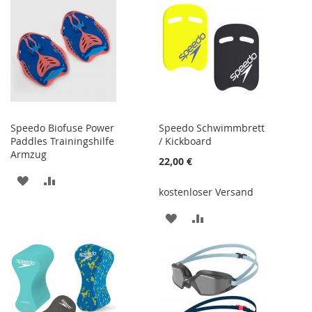
HINZUFÜGEN
HINZUFÜGEN
Speedo Biofuse Power
Speedo Schwimmbrett
Paddles Trainingshilfe
/ Kickboard
Armzug
22,00 €
ZUR
ZUR
kostenloser Versand
WUNSCHLISTE
VERGLEICHSLISTE
ZUR
ZUR
HINZUFÜGEN
HINZUFÜGEN
WUNSCHLISTE
VERGLEICHSLISTE
HINZUFÜGEN
HINZUFÜGEN