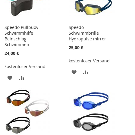
Speedo Pullbuoy
Speedo
Schwimmhilfe
Schwimmbrille
Beinschlag
Hydropulse mirror
Schwimmen
25,00 €
24,00 €
kostenloser Versand
kostenloser Versand
ZUR
ZUR
ZUR
ZUR
WUNSCHLISTE
VERGLEICHSLISTE
WUNSCHLISTE
VERGLEICHSLISTE
HINZUFÜGEN
HINZUFÜGEN
HINZUFÜGEN
HINZUFÜGEN