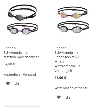
Speedo
Speedo
Schwimmbrille
Schwimmbrille
fastskin Speedsocket2
Speedsocket 2.0
Mirror –
37,00 €
Wettkampfbrille
Verspiegelt
kostenloser Versand
44,00 €
ZUR
ZUR
kostenloser Versand
WUNSCHLISTE
VERGLEICHSLISTE
ZUR
ZUR
HINZUFÜGEN
HINZUFÜGEN
WUNSCHLISTE
VERGLEICHSLISTE