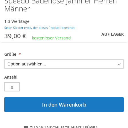
Speedo Badehose Jammer Herren
Anfang
Männer
der
Bildergalerie
1-3 Werktage
springen
Seien Sie der erste, der dieses Produkt bewertet
AUF LAGER
39,00 €
kostenloser Versand
Größe
Anzahl
In den Warenkorb
ZUR WUNSCHLISTE HINZUFÜGEN