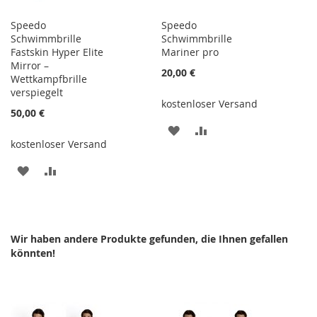
Speedo
Speedo
Schwimmbrille
Schwimmbrille
Fastskin Hyper Elite
Mariner pro
Mirror –
20,00 €
Wettkampfbrille
verspiegelt
kostenloser Versand
50,00 €
ZUR
ZUR
kostenloser Versand
WUNSCHLISTE
VERGLEICHSLISTE
ZUR
ZUR
HINZUFÜGEN
HINZUFÜGEN
WUNSCHLISTE
VERGLEICHSLISTE
HINZUFÜGEN
HINZUFÜGEN
Wir haben andere Produkte gefunden, die Ihnen gefallen
könnten!