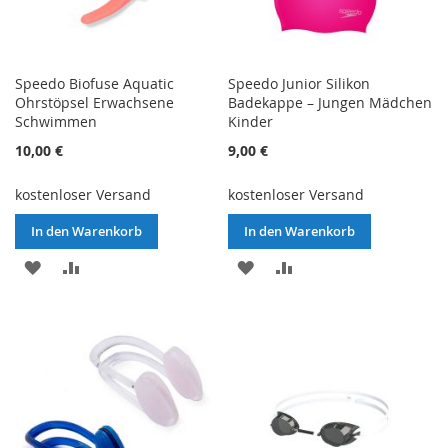
Speedo Biofuse Aquatic
Speedo Junior Silikon
Ohrstöpsel Erwachsene
Badekappe – Jungen Mädchen
Schwimmen
Kinder
10,00 €
9,00 €
kostenloser Versand
kostenloser Versand
In den Warenkorb
In den Warenkorb
ZUR
ZUR
ZUR
ZUR
WUNSCHLISTE
VERGLEICHSLISTE
WUNSCHLISTE
VERGLEICHSLISTE
HINZUFÜGEN
HINZUFÜGEN
HINZUFÜGEN
HINZUFÜGEN