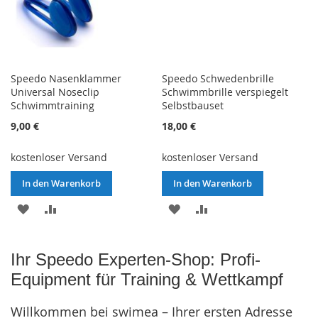
Speedo Nasenklammer
Speedo Schwedenbrille
Universal Noseclip
Schwimmbrille verspiegelt
Schwimmtraining
Selbstbauset
9,00 €
18,00 €
kostenloser Versand
kostenloser Versand
In den Warenkorb
In den Warenkorb
ZUR
ZUR
ZUR
ZUR
WUNSCHLISTE
VERGLEICHSLISTE
WUNSCHLISTE
VERGLEICHSLISTE
Ihr Speedo Experten-Shop: Profi-
HINZUFÜGEN
HINZUFÜGEN
HINZUFÜGEN
HINZUFÜGEN
Equipment für Training & Wettkampf
Willkommen bei swimea – Ihrer ersten Adresse