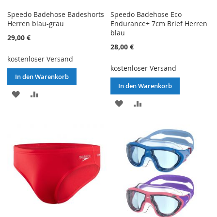
Speedo Badehose Badeshorts
Speedo Badehose Eco
Herren blau-grau
Endurance+ 7cm Brief Herren
blau
29,00 €
28,00 €
kostenloser Versand
kostenloser Versand
In den Warenkorb
In den Warenkorb
ZUR
ZUR
ZUR
ZUR
WUNSCHLISTE
VERGLEICHSLISTE
WUNSCHLISTE
VERGLEICHSLISTE
HINZUFÜGEN
HINZUFÜGEN
HINZUFÜGEN
HINZUFÜGEN